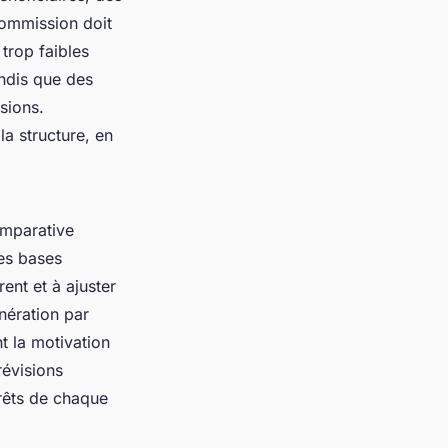
commission doit
 trop faibles
ndis que des
sions.
la structure, en
omparative
des bases
nt et à ajuster
nération par
 la motivation
évisions
érêts de chaque