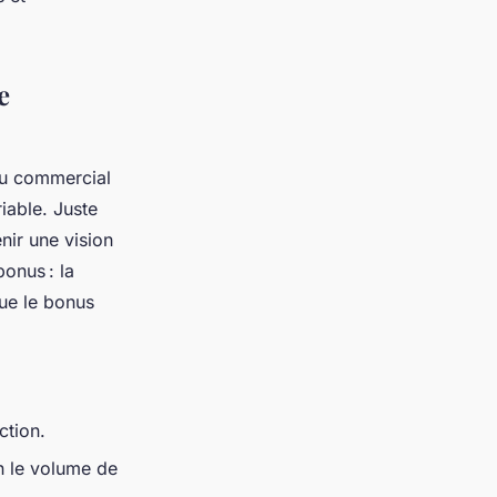
e
ou commercial
iable. Juste
nir une vision
onus : la
ue le bonus
ction.
n le volume de