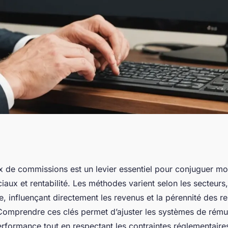
ser les taux de
ux de commissions est un levier essentiel pour conjuguer mo
ux et rentabilité. Les méthodes varient selon les secteurs,
cement
que, influençant directement les revenus et la pérennité des re
omprendre ces clés permet d’ajuster les systèmes de rému
erformance tout en respectant les contraintes réglementaire