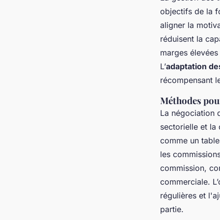
objectifs de la
aligner la motiv
réduisent la ca
marges élevées a
L’
adaptation d
récompensant les
Méthodes pour
La négociation 
sectorielle et l
comme un tablea
les commissions 
commission, com
commerciale. L’
régulières et l'
partie.