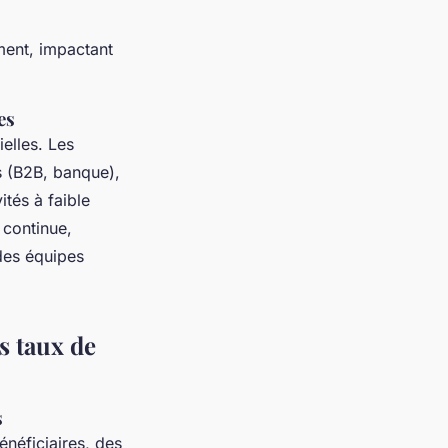
ment, impactant
es
ielles. Les
s (B2B, banque),
ités à faible
 continue,
 des équipes
s taux de
s
néficiaires, des