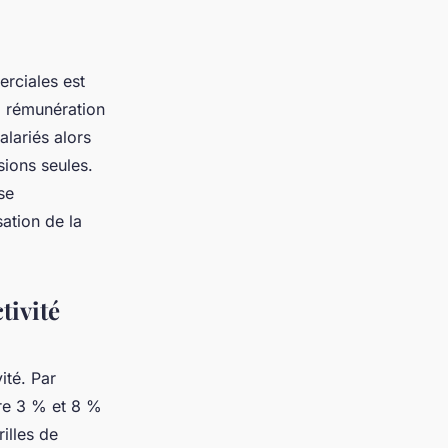
rciales est
a rémunération
alariés alors
ions seules.
se
sation de la
tivité
ité. Par
re 3 % et 8 %
illes de