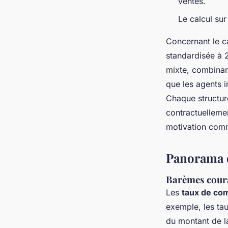
ventes.
Le calcul sur
Concernant le c
standardisée à 
mixte, combinant
que les agents 
Chaque structure
contractuellement
motivation comm
Panorama d
Barèmes couran
Les
taux de co
exemple, les ta
du montant de l