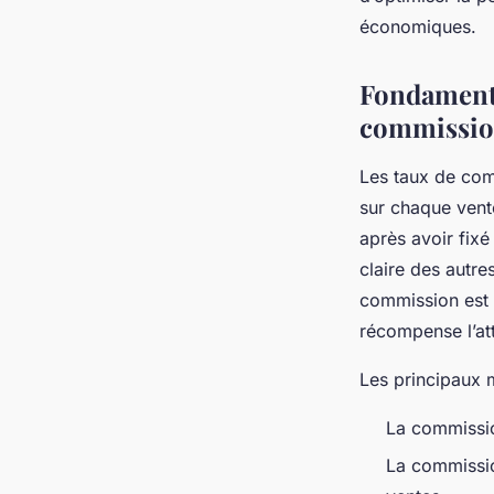
Alicia
•
4 août 2025
•
7 min de lecture
économiques.
Fondamenta
commissio
Les taux de com
sur chaque vente
après avoir fixé
claire des autr
commission est 
récompense l’att
Les principaux 
La commissio
La commissio