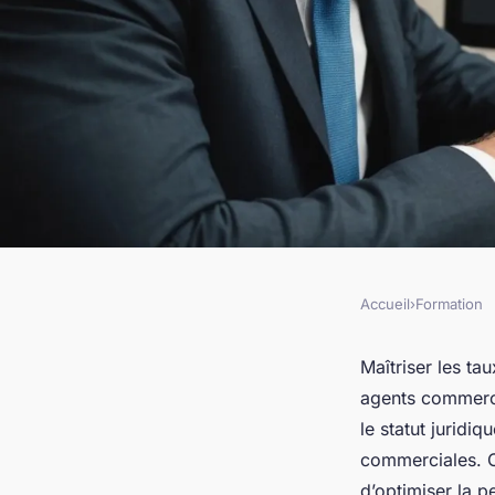
Accueil
›
Formation
FORMATION
Les clés pour maîtri
Maîtriser les ta
agents commercia
commissions effica
le statut juridi
commerciales. C
d’optimiser la p