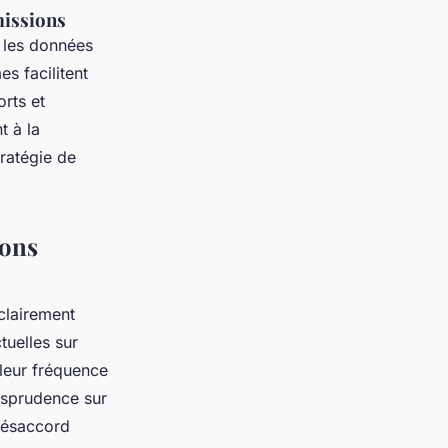
missions
t les données
s facilitent
orts et
t à la
tratégie de
ions
clairement
tuelles sur
leur fréquence
isprudence sur
 désaccord