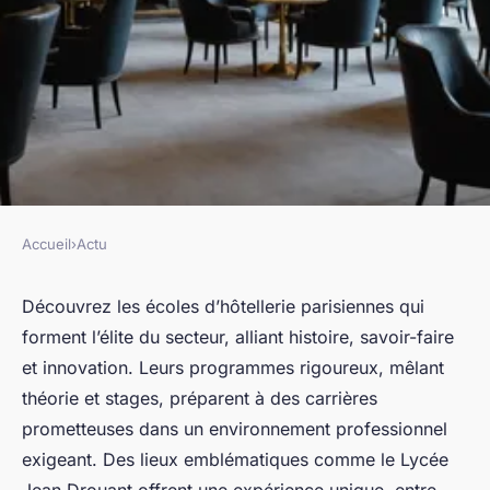
Accueil
›
Actu
ACTU
Découvrez l'élite de
Découvrez les écoles d’hôtellerie parisiennes qui
forment l’élite du secteur, alliant histoire, savoir-faire
l'hôtellerie à paris
et innovation. Leurs programmes rigoureux, mêlant
théorie et stages, préparent à des carrières
Alicia
•
21 août 2025
•
8 min de lecture
prometteuses dans un environnement professionnel
exigeant. Des lieux emblématiques comme le Lycée