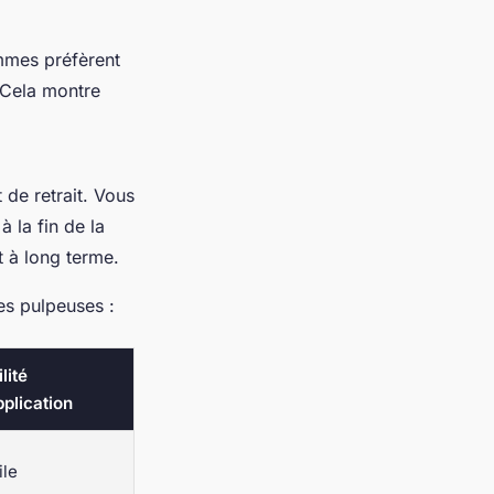
mmes préfèrent
 Cela montre
 de retrait. Vous
 la fin de la
 à long terme.
es pulpeuses :
lité
pplication
ile