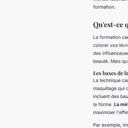
formation candy lips
formation.
Alicia
•
11 février 2025
•
8 min de lecture
Qu'est-ce q
La formation ca
colorer vos lèvr
des influenceuse
beauté. Mais qu'
Les bases de l
La technique can
maquillage qui d
incluent des bau
la forme.
La mé
maximiser l'effe
Par exemple, i