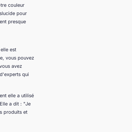
tre couleur
slucide pour
lent presque
elle est
te, vous pouvez
 vous avez
 d'experts qui
 elle a utilisé
le a dit : "
Je
s produits et