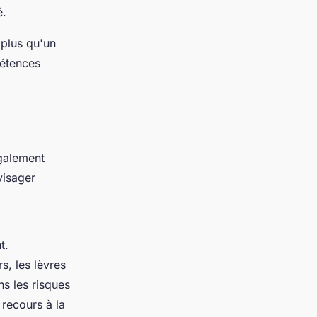
é.
t plus qu'un
pétences
également
visager
t.
s, les lèvres
ns les risques
 recours à la