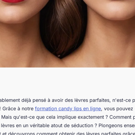
obtenir des
blement déjà pensé à avoir des lèvres parfaites, n'est-ce p
! Grâce à notre
formation candy lips en ligne
, vous pouvez
ce à notre
e. Mais qu'est-ce que cela implique exactement ? Comment
 lèvres en un véritable atout de séduction ? Plongeons ens
 et découvrons comment obtenir des lèvres parfaites grâce