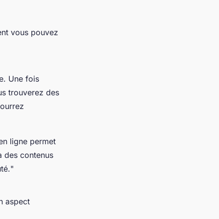
ment vous pouvez
e. Une fois
us trouverez des
pourrez
en ligne permet
 à des contenus
té.
"
n aspect