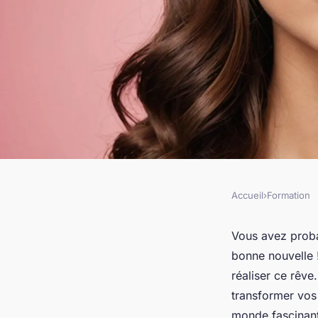
Accueil
›
Formation
FORMATION
Découvrez comment 
Vous avez proba
bonne nouvelle 
lèvres parfaites grâ
réaliser ce rêv
transformer vos
monde fascinant