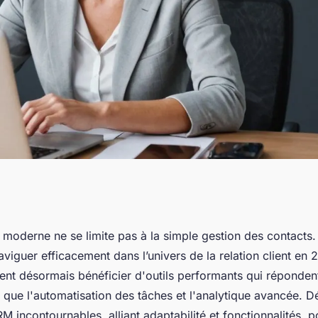
 incontournables
moderne ne se limite pas à la simple gestion des contacts. 
aviguer efficacement dans l’univers de la relation client en 
s modernes
ent désormais bénéficier d'outils performants qui répondent
s que l'automatisation des tâches et l'analytique avancée. D
RM incontournables, alliant adaptabilité et fonctionnalités, 