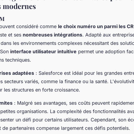
s modernes
RM
 souvent considéré comme
le choix numéro un parmi les C
ste et ses
nombreuses intégrations
. Adapté aux entrepris
lle dans les environnements complexes nécessitant des soluti
. Son
interface utilisateur intuitive
permet une adoption fac
ns techniques.
rises adaptées
: Salesforce est idéal pour les grandes entre
s secteurs variés, comme la finance ou la santé. L'évolutiv
ur les structures en forte croissance.
imites
: Malgré ses avantages, ses coûts peuvent rapidemen
 petites organisations. La complexité des fonctionnalités av
senter un défi pour certains utilisateurs. Cependant, son é
et de partenaires compense largement ces défis potentiels.