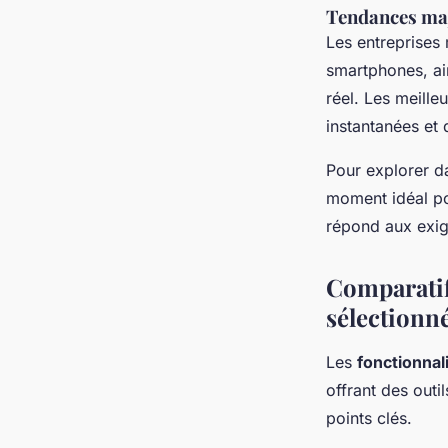
Tendances ma
Les entreprises
smartphones, ain
réel. Les meille
instantanées et 
Pour explorer d
moment idéal pou
répond aux exig
Comparatif
sélectionn
Les
fonctionna
offrant des outi
points clés.