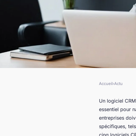
Accueil
›
Actu
ACTU
Top 5 logiciels crm
Un logiciel CRM 
essentiel pour n
pour les entreprise
entreprises doiv
spécifiques, tel
cinq logiciels C