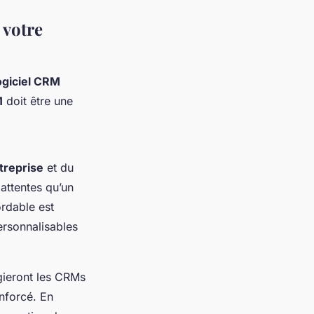
 votre
logiciel CRM
M
doit être une
ntreprise
et du
attentes qu’un
ordable est
ersonnalisables
égieront les CRMs
enforcé. En