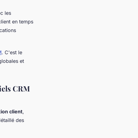
c les
client en temps
ications
M
. C'est le
globales et
ciels CRM
tion client
,
étaillé des