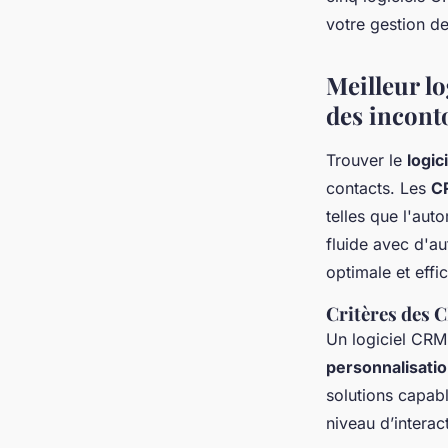
Alicia
•
18 décembre 2024
•
5 min de lecture
votre gestion de
Meilleur l
des incont
Trouver le
logic
contacts. Les
C
telles que l'auto
fluide avec d'au
optimale et effi
Critères des
Un logiciel CRM
personnalisati
solutions capabl
niveau d’interact