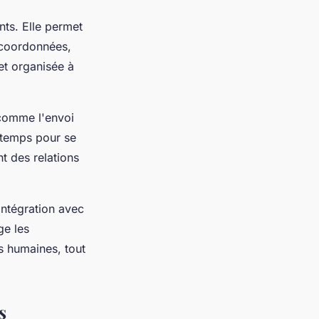
ts. Elle permet
s coordonnées,
 et organisée à
comme l'envoi
 temps pour se
t des relations
intégration avec
ge les
rs humaines, tout
s