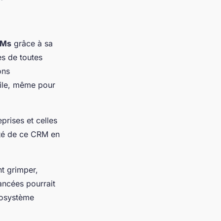
RMs
grâce à sa
es de toutes
ons
ile, même pour
prises et celles
ité de ce CRM en
t grimper,
ancées pourrait
cosystème