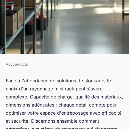
Accueil
›
Actu
ACTU
Rayonnage mini rack :
Face à l'abondance de solutions de stockage, le
choix d'un rayonnage mini rack peut s'avérer
comment choisir ?
complexe. Capacité de charge, qualité des matériaux,
dimensions adéquates : chaque détail compte pour
Alicia
•
30 mai 2024
•
3 min de lecture
optimiser votre espace d'entreposage avec efficacité
et sécurité. Discernons ensemble comment