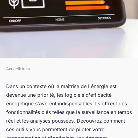
Accueil
›
Actu
ACTU
Logiciel d'efficacité
Dans un contexte où la maîtrise de l'énergie est
devenue une priorité, les logiciels d'efficacité
énergétique : les
énergétique s'avèrent indispensables. Ils offrent des
fonctionnalités de base
fonctionnalités clés telles que la surveillance en temps
disponibles
réel et les analyses poussées. Découvrez comment
ces outils vous permettent de piloter votre
Alicia
•
2 mai 2024
•
3 min de lecture