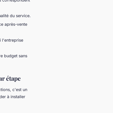
alité du service.
ice après-vente
 l'entreprise
re budget sans
ar étape
tions, c'est un
er à installer