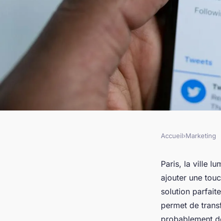
Accueil
›
Marketing
MARKETING
Créez des atmosphèr
Paris, la ville 
ajouter une tou
vitrophanie à paris
solution parfait
permet de trans
probablement dé