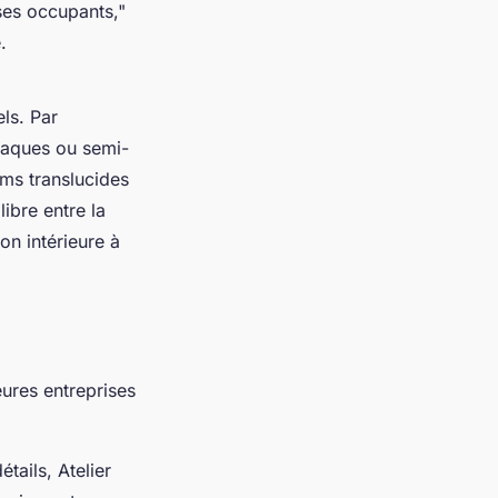
 ses occupants,"
.
els. Par
paques ou semi-
lms translucides
libre entre la
n intérieure à
eures entreprises
tails, Atelier