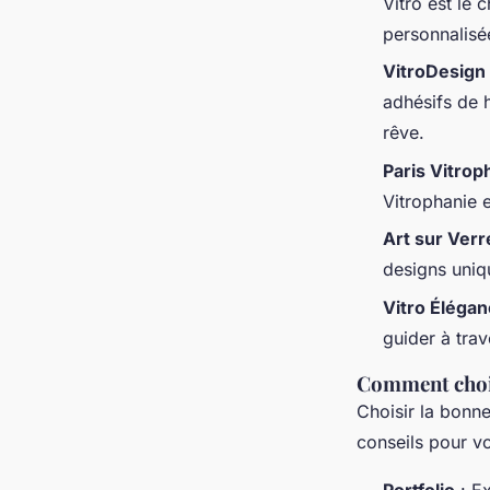
Vitro est le
personnalisé
VitroDesign
adhésifs de 
rêve.
Paris Vitrop
Vitrophanie e
Art sur Verr
designs uniq
Vitro Éléga
guider à trav
Comment chois
Choisir la bonne
conseils pour vo
Portfolio
: Ex