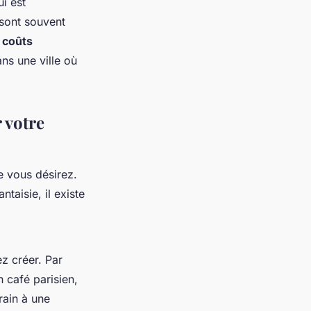
ui est
 sont souvent
s coûts
ans une ville où
 votre
e vous désirez.
taisie, il existe
z créer. Par
 café parisien,
rain à une