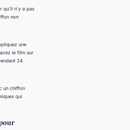
 qu'il n'y a pas
iffon non
Appliquez une
lacez le film sur
 pendant 24
c un chiffon
miques qui
 pour