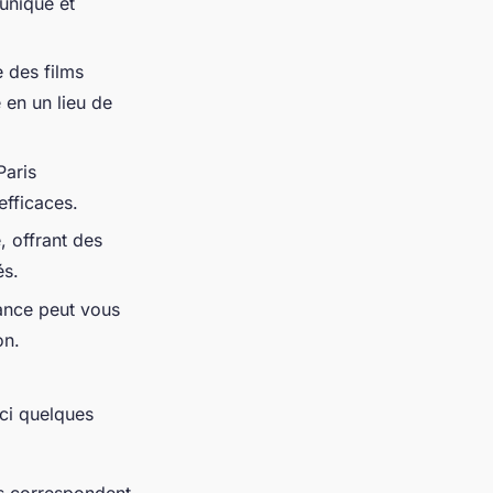
unique et
e des films
 en un lieu de
Paris
efficaces.
, offrant des
és.
gance peut vous
on.
ici quelques
ns correspondent