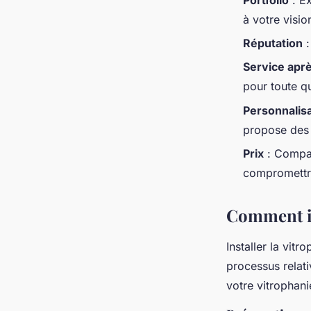
à votre visio
Réputation
:
Service apr
pour toute q
Personnalis
propose des 
Prix
: Compar
compromettre
Comment ins
Installer la vit
processus relati
votre vitrophan