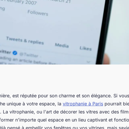
es uniques avec la
lumière, est réputée pour son charme et son élégance. Si vou
che unique à votre espace, la
vitrophanie à Paris
pourrait bie
e. La vitrophanie, ou l'art de décorer les vitres avec des film
former n'importe quel espace en un lieu captivant et foncti
jà pensé à embellir vos fenêtres ou vos vitrines, mais savi