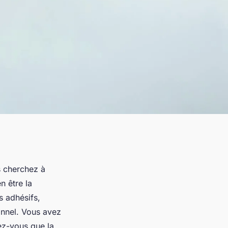
s cherchez à
n être la
s adhésifs,
onnel. Vous avez
ez-vous que la