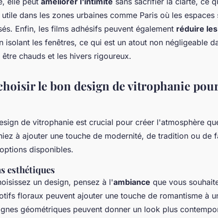
e, elle peut
améliorer l'intimité
sans sacrifier la clarté, ce q
t utile dans les zones urbaines comme Paris où les espaces
sés. Enfin, les films adhésifs peuvent également
réduire le
 isolant les fenêtres, ce qui est un atout non négligeable d
 être chauds et les hivers rigoureux.
oisir le bon design de vitrophanie pour
esign de vitrophanie est crucial pour créer l'atmosphère qu
ez à ajouter une touche de modernité, de tradition ou de fan
options disponibles.
s esthétiques
oisissez un design, pensez à l'
ambiance
que vous souhaite
tifs floraux peuvent ajouter une touche de romantisme à un
lignes géométriques peuvent donner un look plus contempo