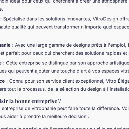
 choix idéal pour ceux qui cherchent à créer une atmosphère 
e.
: Spécialisé dans les solutions innovantes, VitroDesign offr
haute qualité qui peuvent transformer n'importe quel espace
hanie
: Avec une large gamme de designs prêts à l'emploi, 
st parfait pour ceux qui cherchent des solutions rapides et 
e
: Cette entreprise se distingue par son approche artistique
ues qui peuvent ajouter une touche d'art à vos espaces vitr
nce
: Connu pour son service client exceptionnel, Vitro Élé
ers tout le processus, de la sélection du design à l'installati
ir la bonne entreprise ?
 entreprise de vitrophanie peut faire toute la différence. Vo
us aider à prendre la meilleure décision :
aminez le portfolio de l'entreprise pour voir si leurs desig