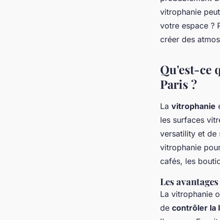
Alicia
•
18 février 2025
•
7 min de lecture
vitrophanie peut
votre espace ?
créer des atmos
Qu'est-ce q
Paris ?
La
vitrophanie
e
les surfaces vit
versatility
et de 
vitrophanie pour
cafés, les bouti
Les avantages 
La vitrophanie 
de
contrôler la