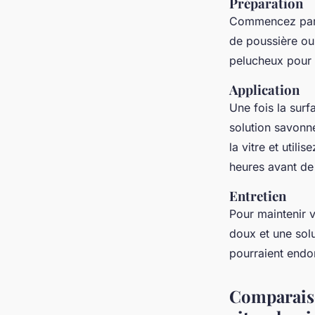
Préparation
Commencez par n
de poussière ou 
pelucheux pour é
Application
Une fois la surf
solution savonneu
la vitre et util
heures avant de
Entretien
Pour maintenir v
doux et une sol
pourraient endo
Comparaiso