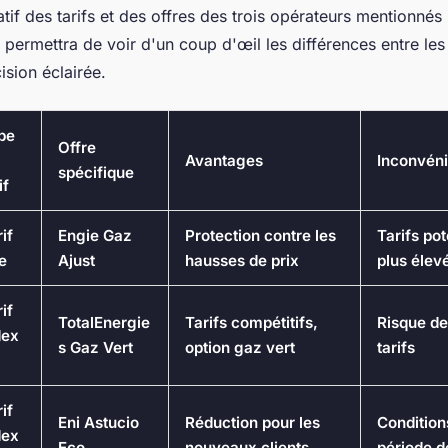
tif des tarifs et des offres des trois opérateurs mentionn
permettra de voir d'un coup d'œil les différences entre les 
sion éclairée.
pe
Offre
Avantages
Inconvéni
spécifique
if
if
Engie Gaz
Protection contre les
Tarifs po
e
Ajust
hausses de prix
plus élev
if
TotalEnergie
Tarifs compétitifs,
Risque de
dex
s Gaz Vert
option gaz vert
tarifs
if
Eni Astucio
Réduction pour les
Condition
dex
Eco
nouveaux clients
période d