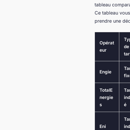
tableau compara
Ce tableau vous 
prendre une déci
Ty
Opérat
de
eur
tar
Tar
Engie
fix
TotalE
Tar
nergie
in
s
é
Tar
Eni
in