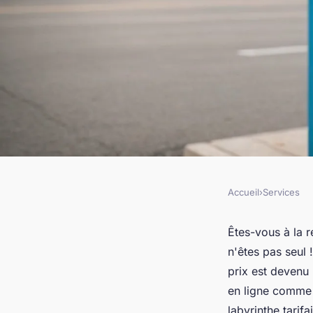
Accueil
›
Services
SERVICES
Compare les tarifs 
Êtes-vous à la 
n'êtes pas seul 
gaz à bas prix pour 
prix est devenu
en ligne comm
labyrinthe tarif