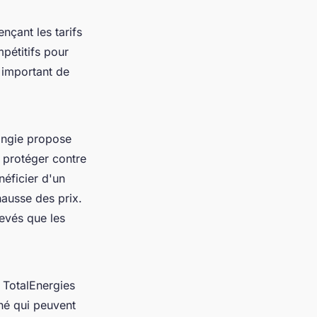
nçant les tarifs
pétitifs pour
 important de
Engie propose
e protéger contre
éficier d'un
hausse des prix.
levés que les
 TotalEnergies
hé qui peuvent