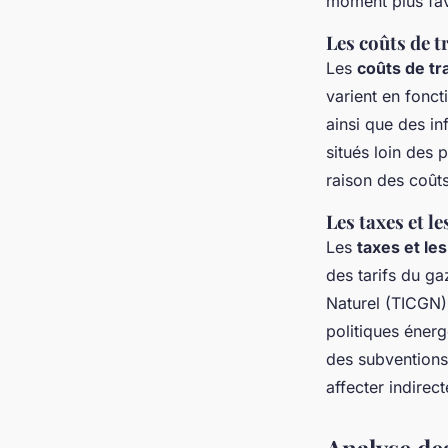
moment plus fav
Les coûts de t
Les
coûts de tr
varient en fonct
ainsi que des i
situés loin des 
raison des coût
Les taxes et l
Les
taxes et le
des tarifs du g
Naturel (TICGN)
politiques énerg
des subventions
affecter indirec