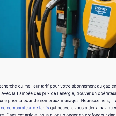
des opérateurs de
recherche du meilleur tarif pour votre abonnement au gaz e
! Avec la flambée des prix de l'énergie, trouver un opérate
2025
 une priorité pour de nombreux ménages. Heureusement, il e
e
ce comparateur de tarifs
qui peuvent vous aider à navigue
aire. Dans cet article, nous allons plonger en profondeur dans