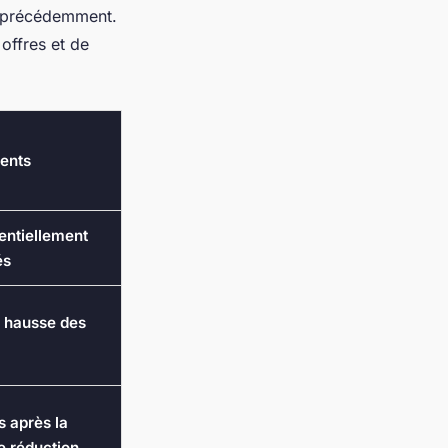
és précédemment.
offres et de
ents
tentiellement
és
 hausse des
s après la
e réduction