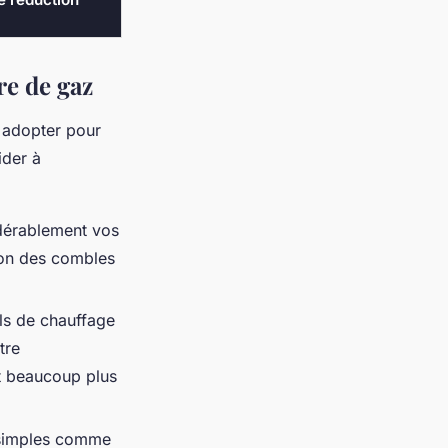
re de gaz
z adopter pour
ider à
idérablement vos
tion des combles
ils de chauffage
tre
t beaucoup plus
 simples comme