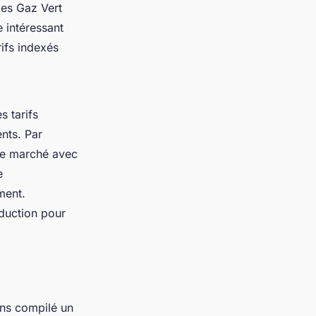
ies Gaz Vert
 intéressant
ifs indexés
s tarifs
nts. Par
 le marché avec
e
ment.
éduction pour
ons compilé un