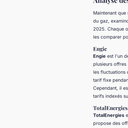
Analyse de
Maintenant que 
du gaz, examino
2025. Chaque op
les comparer po
Engie
Engie
est l'un 
plusieurs offres
les fluctuations
tarif fixe penda
Cependant, il es
tarifs indexés s
TotalEnergies
TotalEnergies
e
propose des off