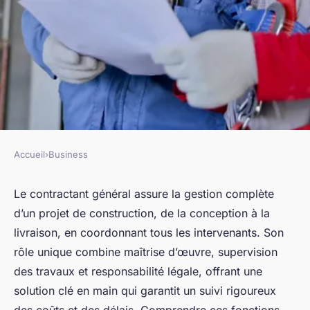
Accueil
›
Business
BUSINESS
Comprendre le rôle clé du
Le contractant général assure la gestion complète
d’un projet de construction, de la conception à la
contractant général en
livraison, en coordonnant tous les intervenants. Son
construction
rôle unique combine maîtrise d’œuvre, supervision
des travaux et responsabilité légale, offrant une
Alicia
•
31 juillet 2025
•
8 min de lecture
solution clé en main qui garantit un suivi rigoureux